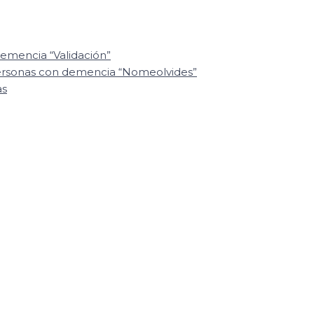
emencia “Validación”
personas con demencia “Nomeolvides”
as