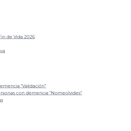
in de Vida 2026
iva
emencia “Validación”
personas con demencia “Nomeolvides”
as