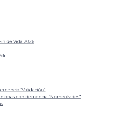
in de Vida 2026
iva
emencia “Validación”
personas con demencia “Nomeolvides”
as