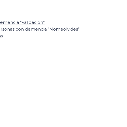
emencia “Validación”
personas con demencia “Nomeolvides”
as