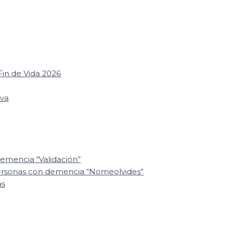
in de Vida 2026
iva
emencia “Validación”
personas con demencia “Nomeolvides”
as