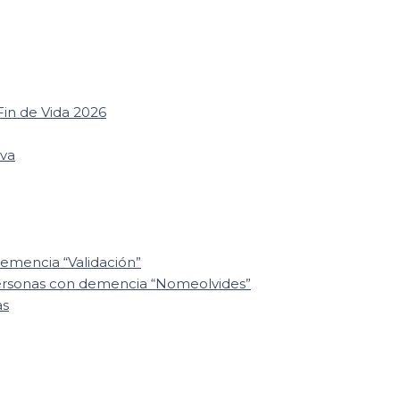
in de Vida 2026
iva
emencia “Validación”
personas con demencia “Nomeolvides”
as